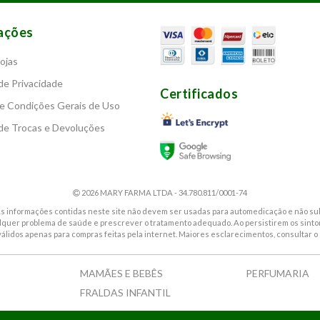
ações
ojas
 de Privacidade
Certificados
e Condições Gerais de Uso
 de Trocas e Devoluções
2026 MARY FARMA LTDA - 34.780.811/0001-74
. As informações contidas neste site não devem ser usadas para automedicação e não sub
alquer problema de saúde e prescrever o tratamento adequado. Ao persistirem os sin
válidos apenas para compras feitas pela internet. Maiores esclarecimentos, consultar o 
MAMÃES E BEBÊS
PERFUMARIA
FRALDAS INFANTIL