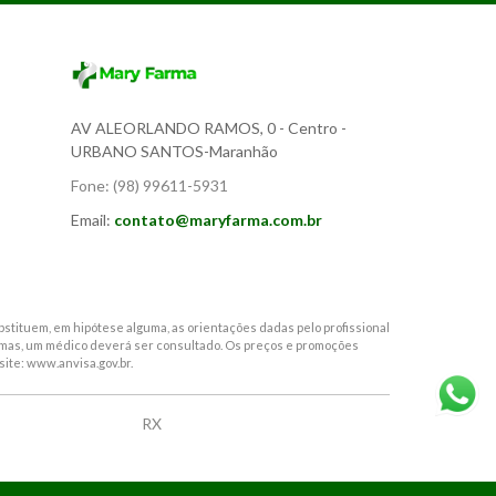
AV ALEORLANDO RAMOS, 0
- Centro -
URBANO SANTOS-Maranhão
Fone:
(98) 99611-5931
Email:
contato@maryfarma.com.br
stituem, em hipótese alguma, as orientações dadas pelo profissional
tomas, um médico deverá ser consultado. Os preços e promoções
site: www.anvisa.gov.br.
RX