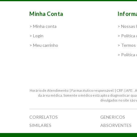
Minha Conta
Inform
> Minha conta
> Nossas l
> Login
> Política
> Meu carrinho
> Termos 
> Política
Horário de Atendimento: | Farmacêutico responsável: | CRF: | AFE: 
da área médica. Somente o médico está apto a diagnosticar qu
divulgados no site são 
CORRELATOS
GENERICOS
SIMILARES
ABSORVENTES