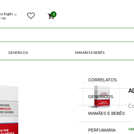
eu login
0
e-se
GENERICOS
MAMÃES E BEBÊS
COMPRE POR CATEGORIAS
CORRELATOS
A
GENERICOS
Co
MAMÃES E BEBÊS
ve
PERFUMARIA