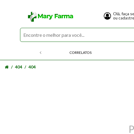
Olá, faça s
ou cadastr
CORRELATOS
404
404