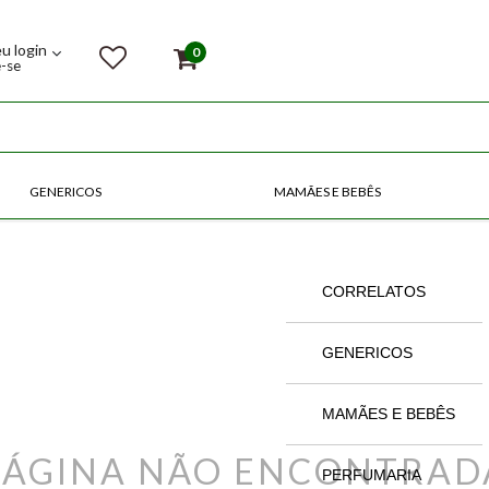
eu login
0
e-se
GENERICOS
MAMÃES E BEBÊS
COMPRE POR CATEGORIAS
CORRELATOS
GENERICOS
MAMÃES E BEBÊS
PÁGINA NÃO ENCONTRAD
PERFUMARIA