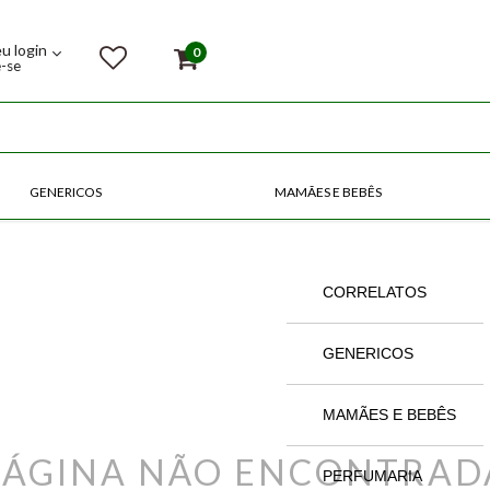
eu login
0
e-se
GENERICOS
MAMÃES E BEBÊS
COMPRE POR CATEGORIAS
CORRELATOS
GENERICOS
MAMÃES E BEBÊS
PÁGINA NÃO ENCONTRAD
PERFUMARIA