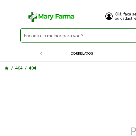
Olá, faça s
ou cadastr
CORRELATOS
404
404