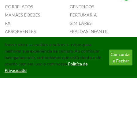
CORRELATOS
GENERICOS
MAMÃES E BEBÊS
PERFUMARIA
RX
SIMILARES
ABSORVENTES
FRALDAS INFANTIL
Nosso site usa cookies e outros serviços para
Tecnologia
melhorar sua experiência de compra. Ao continuar
Concordar
navegando nele, entendemos que está ciente e de
e Fechar
acordo com seu uso e com nossa
Política de
Privacidade