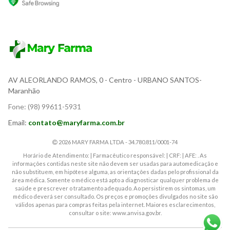
AV ALEORLANDO RAMOS, 0
- Centro - URBANO SANTOS-
Maranhão
Fone:
(98) 99611-5931
Email:
contato@maryfarma.com.br
2026 MARY FARMA LTDA - 34.780.811/0001-74
Horário de Atendimento: | Farmacêutico responsável: | CRF: | AFE: . As
informações contidas neste site não devem ser usadas para automedicação e
não substituem, em hipótese alguma, as orientações dadas pelo profissional da
área médica. Somente o médico está apto a diagnosticar qualquer problema de
saúde e prescrever o tratamento adequado. Ao persistirem os sintomas, um
médico deverá ser consultado. Os preços e promoções divulgados no site são
válidos apenas para compras feitas pela internet. Maiores esclarecimentos,
consultar o site: www.anvisa.gov.br.