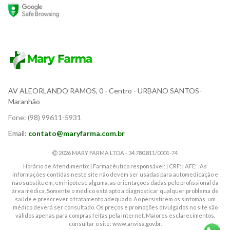
AV ALEORLANDO RAMOS, 0
- Centro - URBANO SANTOS-
Maranhão
Fone:
(98) 99611-5931
Email:
contato@maryfarma.com.br
2026 MARY FARMA LTDA - 34.780.811/0001-74
Horário de Atendimento: | Farmacêutico responsável: | CRF: | AFE: . As
informações contidas neste site não devem ser usadas para automedicação e
não substituem, em hipótese alguma, as orientações dadas pelo profissional da
área médica. Somente o médico está apto a diagnosticar qualquer problema de
saúde e prescrever o tratamento adequado. Ao persistirem os sintomas, um
médico deverá ser consultado. Os preços e promoções divulgados no site são
válidos apenas para compras feitas pela internet. Maiores esclarecimentos,
consultar o site: www.anvisa.gov.br.