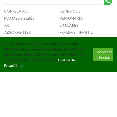
CORRELATOS
GENERICOS
MAMÃES E BEBÊS
PERFUMARIA
RX
SIMILARES
ABSORVENTES
FRALDAS INFANTIL
Nosso site usa cookies e outros serviços para
Tecnologia
melhorar sua experiência de compra. Ao continuar
Concordar
navegando nele, entendemos que está ciente e de
e Fechar
acordo com seu uso e com nossa
Política de
Privacidade