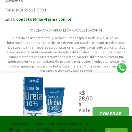
Maranhão
Fone:
(98) 99611-5931
Email:
contato@maryfarma.com.br
2026 MARY FARMA LTDA - 34.780.811/0001-74
Horário de Atendimento: | Farmacêutico responsável: | CRF: | AFE: . As
informações contidas neste site não devem ser usadas para automedicação e
não substituem, em hipótese alguma, as orientações dadas pelo profissional da
área médica. Somente o médico está apto a diagnosticar qualquer problema de
saúde e prescrever o tratamento adequado. Ao persistirem os sintomas, um
médico deverá ser consultado. Os preços e promoções divulgados no site são
válidos apenas para compras feitas pela internet. Maiores esclarecimentos,
consultar o site: www.anvisa.gov.br.
CORRELATOS
GENERICOS
R$
MAMÃES E BEBÊS
PERFUMARIA
28,00
RX
SIMILARES
à
vista
ABSORVENTES
FRALDAS INFANTIL
COMPRAR
À vista
- 1x de
Nosso site usa cookies e outros serviços para
Tecnologia
R$
melhorar sua experiência de compra. Ao continuar
28,00