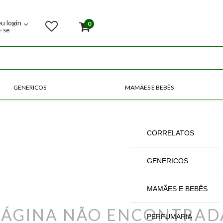
eu login
0
e-se
GENERICOS
MAMÃES E BEBÊS
COMPRE POR CATEGORIAS
CORRELATOS
GENERICOS
MAMÃES E BEBÊS
PÁGINA NÃO ENCONTRAD
PERFUMARIA