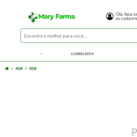
Olá, faça s
ou cadastr
CORRELATOS
404
404