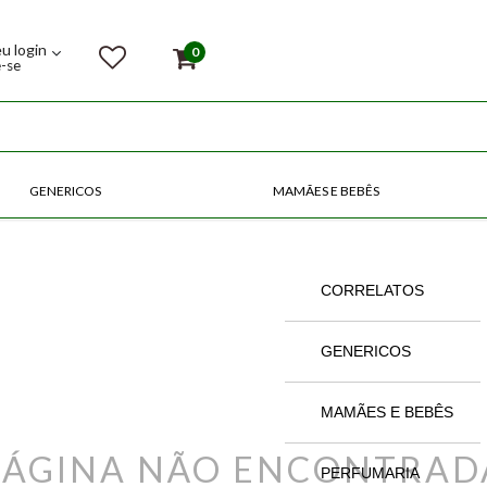
eu login
0
e-se
GENERICOS
MAMÃES E BEBÊS
COMPRE POR CATEGORIAS
CORRELATOS
GENERICOS
MAMÃES E BEBÊS
PÁGINA NÃO ENCONTRAD
PERFUMARIA