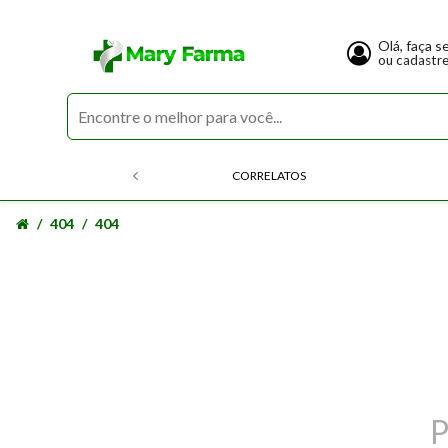
Olá, faça s
ou cadastr
CORRELATOS
404
404