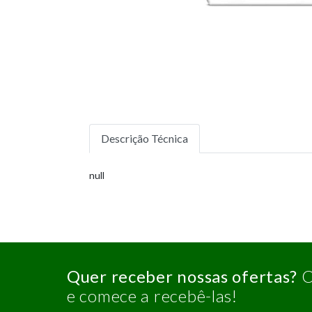
Descrição Técnica
null
Quer receber nossas ofertas?
C
e comece a recebê-las!