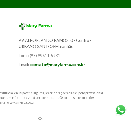
AV ALEORLANDO RAMOS, 0
- Centro -
URBANO SANTOS-Maranhão
Fone:
(98) 99611-5931
Email:
contato@maryfarma.com.br
stituem, em hipótese alguma, as orientações dadas pelo profissional
tomas, um médico deverá ser consultado. Os preços e promoções
site: www.anvisa.gov.br.
RX