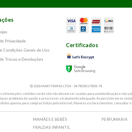
ações
ojas
 de Privacidade
Certificados
e Condições Gerais de Uso
 de Trocas e Devoluções
2026 MARY FARMA LTDA - 34.780.811/0001-74
. As informações contidas neste site não devem ser usadas para automedicação e não sub
alquer problema de saúde e prescrever o tratamento adequado. Ao persistirem os sin
válidos apenas para compras feitas pela internet. Maiores esclarecimentos, consultar o 
MAMÃES E BEBÊS
PERFUMARIA
FRALDAS INFANTIL