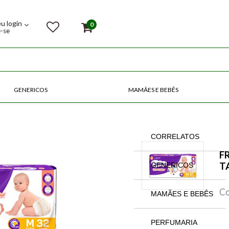
eu login
0
e-se
GENERICOS
MAMÃES E BEBÊS
COMPRE POR CATEGORIAS
CORRELATOS
F
T
GENERICOS
Co
MAMÃES E BEBÊS
PERFUMARIA