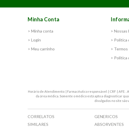
Minha Conta
Inform
> Minha conta
> Nossas l
> Login
> Política
> Meu carrinho
> Termos 
> Política
Horário de Atendimento: | Farmacêutico responsável: | CRF: | AFE: 
da área médica. Somente o médico está apto a diagnosticar qu
divulgados no site são 
CORRELATOS
GENERICOS
SIMILARES
ABSORVENTES