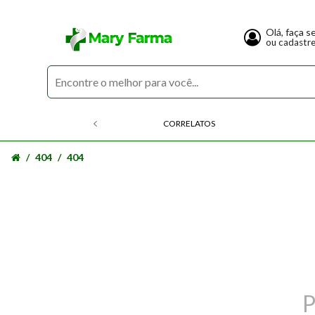
Olá, faça s
ou cadastr
CORRELATOS
404
404