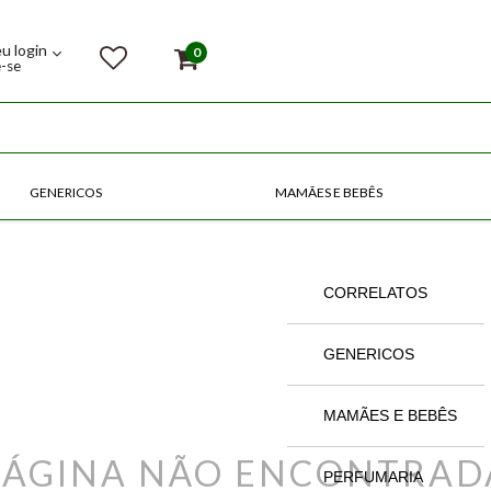
eu login
0
e-se
GENERICOS
MAMÃES E BEBÊS
COMPRE POR CATEGORIAS
CORRELATOS
GENERICOS
MAMÃES E BEBÊS
PÁGINA NÃO ENCONTRAD
PERFUMARIA