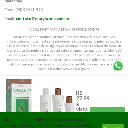
Maranhão
Fone:
(98) 99611-5931
Email:
contato@maryfarma.com.br
2026 MARY FARMA LTDA - 34.780.811/0001-74
Horário de Atendimento: | Farmacêutico responsável: | CRF: | AFE: . As
informações contidas neste site não devem ser usadas para automedicação e
não substituem, em hipótese alguma, as orientações dadas pelo profissional da
área médica. Somente o médico está apto a diagnosticar qualquer problema de
saúde e prescrever o tratamento adequado. Ao persistirem os sintomas, um
médico deverá ser consultado. Os preços e promoções divulgados no site são
válidos apenas para compras feitas pela internet. Maiores esclarecimentos,
consultar o site: www.anvisa.gov.br.
CORRELATOS
GENERICOS
R$
MAMÃES E BEBÊS
PERFUMARIA
27,99
RX
SIMILARES
à
ABSORVENTES
FRALDAS INFANTIL
vista
COMPRAR
À vista
Nosso site usa cookies e outros serviços para
- 1x de
Tecnologia
melhorar sua experiência de compra. Ao continuar
R$