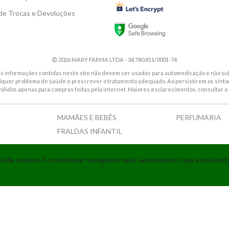
 de Trocas e Devoluções
2026 MARY FARMA LTDA - 34.780.811/0001-74
. As informações contidas neste site não devem ser usadas para automedicação e não sub
alquer problema de saúde e prescrever o tratamento adequado. Ao persistirem os sin
válidos apenas para compras feitas pela internet. Maiores esclarecimentos, consultar o 
MAMÃES E BEBÊS
PERFUMARIA
FRALDAS INFANTIL
Tecnologia
ncia de compra. Ao continuar navegando nele, entendemos que está cien