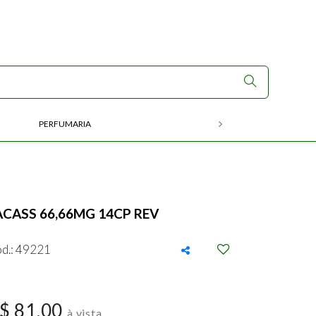
PERFUMARIA
RX
ACASS 66,66MG 14CP REV
d.: 49221
$ 81,00
à vista