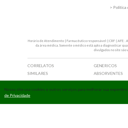
> Política
Horário de Atendimento: | Farmacêutico responsável: | CRF: | AFE: 
da área médica. Somente o médico está apto a diagnosticar qu
divulgados no site são 
CORRELATOS
GENERICOS
SIMILARES
ABSORVENTES
Nosso site usa cookies e outros serviços para melhorar sua experiê
de Privacidade