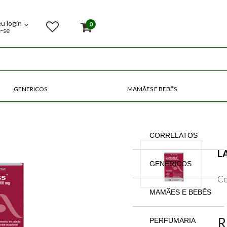
eu login
0
e-se
GENERICOS
MAMÃES E BEBÊS
COMPRE POR CATEGORIAS
CORRELATOS
L
GENERICOS
Co
MAMÃES E BEBÊS
R
PERFUMARIA