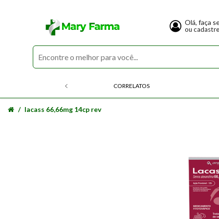
Olá, faça s
ou cadastr
CORRELATOS
lacass 66,66mg 14cp rev