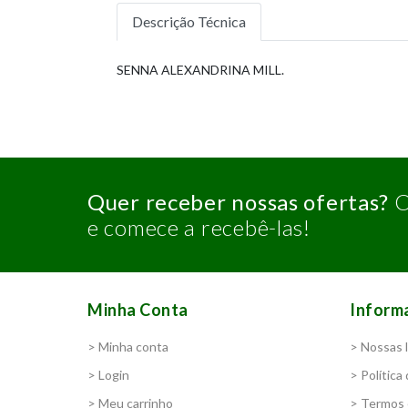
Descrição Técnica
SENNA ALEXANDRINA MILL.
Quer receber nossas ofertas?
C
e comece a recebê-las!
Minha Conta
Inform
> Minha conta
> Nossas l
> Login
> Política
> Meu carrinho
> Termos 