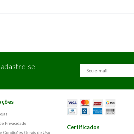
adastre-se
ações
ojas
 de Privacidade
Certificados
e Condições Gerais de Uso