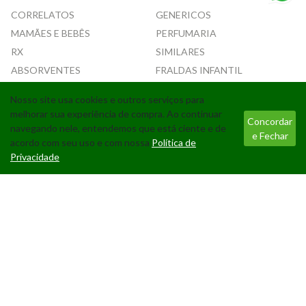
CORRELATOS
GENERICOS
MAMÃES E BEBÊS
PERFUMARIA
RX
SIMILARES
ABSORVENTES
FRALDAS INFANTIL
Nosso site usa cookies e outros serviços para
Tecnologia
melhorar sua experiência de compra. Ao continuar
Concordar
navegando nele, entendemos que está ciente e de
e Fechar
acordo com seu uso e com nossa
Política de
Privacidade