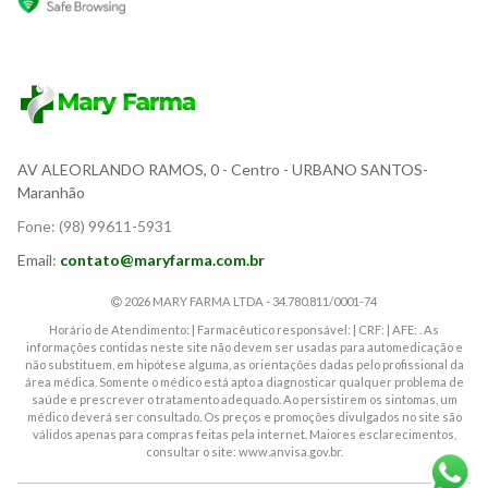
AV ALEORLANDO RAMOS, 0
- Centro - URBANO SANTOS-
Maranhão
Fone:
(98) 99611-5931
Email:
contato@maryfarma.com.br
2026 MARY FARMA LTDA - 34.780.811/0001-74
Horário de Atendimento: | Farmacêutico responsável: | CRF: | AFE: . As
informações contidas neste site não devem ser usadas para automedicação e
não substituem, em hipótese alguma, as orientações dadas pelo profissional da
área médica. Somente o médico está apto a diagnosticar qualquer problema de
saúde e prescrever o tratamento adequado. Ao persistirem os sintomas, um
médico deverá ser consultado. Os preços e promoções divulgados no site são
válidos apenas para compras feitas pela internet. Maiores esclarecimentos,
consultar o site: www.anvisa.gov.br.