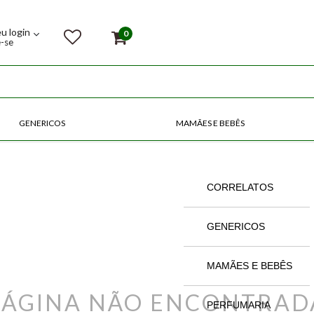
eu login
0
e-se
GENERICOS
MAMÃES E BEBÊS
COMPRE POR CATEGORIAS
CORRELATOS
GENERICOS
MAMÃES E BEBÊS
PÁGINA NÃO ENCONTRAD
PERFUMARIA