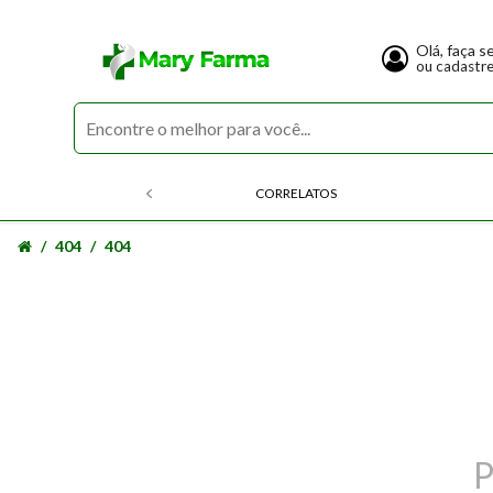
Olá, faça s
ou cadastr
CORRELATOS
404
404