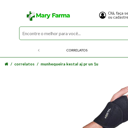
Olá, faça s
ou cadastr
CORRELATOS
correlatos
munhequeira kestal aj pr un 1u