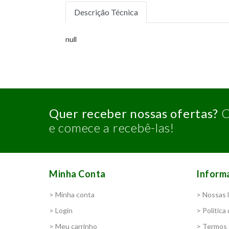
Descrição Técnica
null
Quer receber nossas ofertas?
C
e comece a recebê-las!
Minha Conta
Inform
> Minha conta
> Nossas l
> Login
> Política
> Meu carrinho
> Termos 