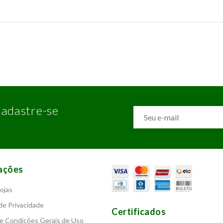
adastre-se
ações
ojas
 de Privacidade
Certificados
e Condições Gerais de Uso