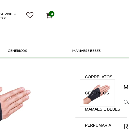
eu login
0
e-se
GENERICOS
MAMÃES E BEBÊS
COMPRE POR CATEGORIAS
CORRELATOS
M
GENERICOS
Co
MAMÃES E BEBÊS
R
PERFUMARIA