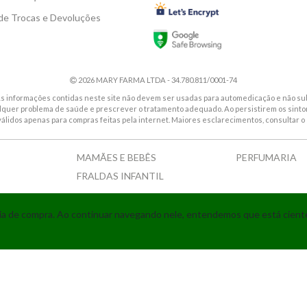
 de Trocas e Devoluções
2026 MARY FARMA LTDA - 34.780.811/0001-74
. As informações contidas neste site não devem ser usadas para automedicação e não sub
alquer problema de saúde e prescrever o tratamento adequado. Ao persistirem os sin
válidos apenas para compras feitas pela internet. Maiores esclarecimentos, consultar o 
MAMÃES E BEBÊS
PERFUMARIA
FRALDAS INFANTIL
Tecnologia
ncia de compra. Ao continuar navegando nele, entendemos que está cien