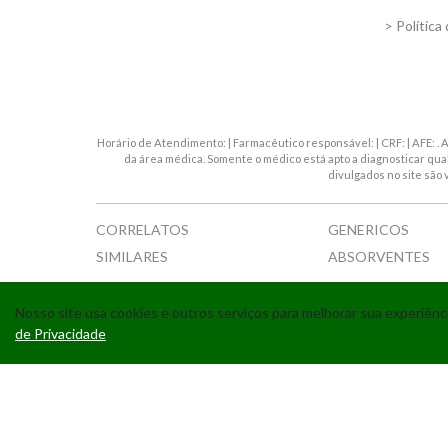
> Política
Horário de Atendimento: | Farmacêutico responsável: | CRF: | AFE: 
da área médica. Somente o médico está apto a diagnosticar qu
divulgados no site são 
CORRELATOS
GENERICOS
SIMILARES
ABSORVENTES
Nosso site usa cookies e outros serviços para melhorar sua experiê
de Privacidade