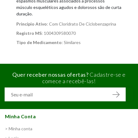
espasmos musculares associados a processos
músculo esqueléticos agudos e dolorosos são de curta
duração.
Princípio Ativo
: Com Cloridrato De Ciclobenzaprina
Registro MS
: 1004309580070
Tipo de Medicamento
: Similares
Quer receber nossas ofertas?
Cadastre-se e
comece a recebê-las!
Minha Conta
> Minha conta