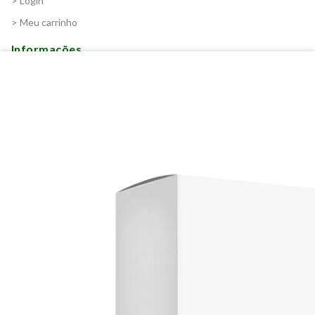
> Login
> Meu carrinho
Informações
> Nossas lojas
> Política de Privacidade
> Termos e Condições Gerais de Uso
> Política de Trocas e Devoluções
Certificados