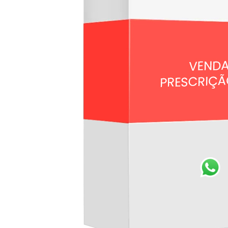
AV ALEORLANDO RAMOS, 0
- Centro - URBANO SANTOS-
Maranhão
Fone:
(98) 99611-5931
Email:
contato@maryfarma.com.br
2026 MARY FARMA LTDA - 34.780.811/0001-74
Horário de Atendimento: | Farmacêutico responsável: | CRF: | AFE: . As
informações contidas neste site não devem ser usadas para automedicação e
não substituem, em hipótese alguma, as orientações dadas pelo profissional da
área médica. Somente o médico está apto a diagnosticar qualquer problema de
saúde e prescrever o tratamento adequado. Ao persistirem os sintomas, um
médico deverá ser consultado. Os preços e promoções divulgados no site são
válidos apenas para compras feitas pela internet. Maiores esclarecimentos,
consultar o site: www.anvisa.gov.br.