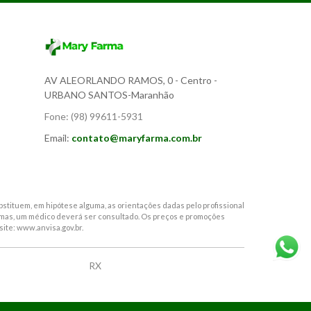
AV ALEORLANDO RAMOS, 0
- Centro -
URBANO SANTOS-Maranhão
Fone:
(98) 99611-5931
Email:
contato@maryfarma.com.br
stituem, em hipótese alguma, as orientações dadas pelo profissional
tomas, um médico deverá ser consultado. Os preços e promoções
site: www.anvisa.gov.br.
RX