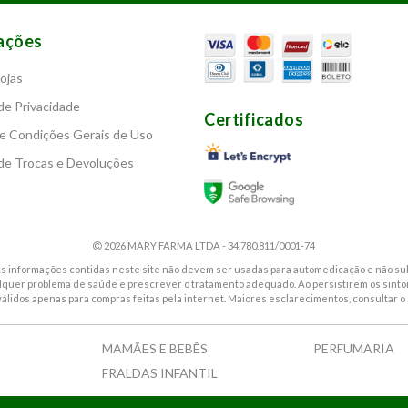
ações
ojas
 de Privacidade
Certificados
e Condições Gerais de Uso
 de Trocas e Devoluções
2026 MARY FARMA LTDA - 34.780.811/0001-74
. As informações contidas neste site não devem ser usadas para automedicação e não sub
alquer problema de saúde e prescrever o tratamento adequado. Ao persistirem os sin
válidos apenas para compras feitas pela internet. Maiores esclarecimentos, consultar o 
MAMÃES E BEBÊS
PERFUMARIA
FRALDAS INFANTIL