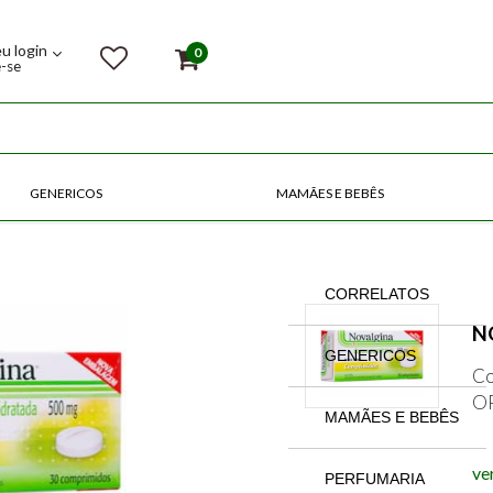
eu login
0
e-se
GENERICOS
MAMÃES E BEBÊS
COMPRE POR CATEGORIAS
CORRELATOS
N
GENERICOS
Co
O
MAMÃES E BEBÊS
ve
PERFUMARIA