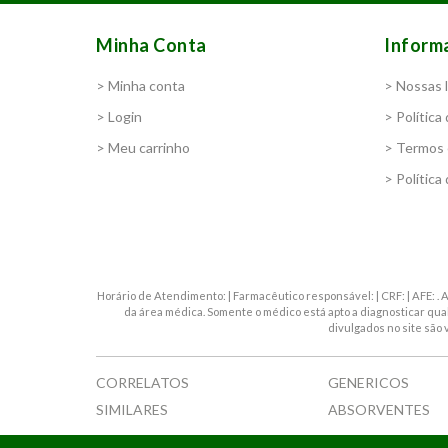
Minha Conta
Inform
> Minha conta
> Nossas l
> Login
> Política
> Meu carrinho
> Termos 
> Política
Horário de Atendimento: | Farmacêutico responsável: | CRF: | AFE: 
da área médica. Somente o médico está apto a diagnosticar qu
divulgados no site são 
CORRELATOS
GENERICOS
SIMILARES
ABSORVENTES