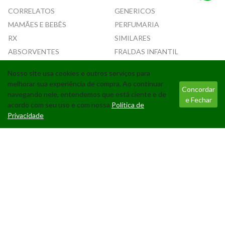
CORRELATOS
GENERICOS
MAMÃES E BEBÊS
PERFUMARIA
RX
SIMILARES
ABSORVENTES
FRALDAS INFANTIL
Nosso site usa cookies e outros serviços para
Tecnologia
melhorar sua experiência de compra. Ao continuar
Concordar
navegando nele, entendemos que está ciente e de
e Fechar
acordo com seu uso e com nossa
Política de
Privacidade