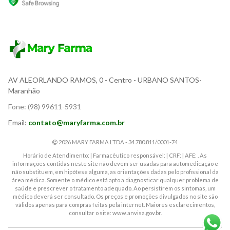
AV ALEORLANDO RAMOS, 0
- Centro - URBANO SANTOS-
Maranhão
Fone:
(98) 99611-5931
Email:
contato@maryfarma.com.br
2026 MARY FARMA LTDA - 34.780.811/0001-74
Horário de Atendimento: | Farmacêutico responsável: | CRF: | AFE: . As
informações contidas neste site não devem ser usadas para automedicação e
não substituem, em hipótese alguma, as orientações dadas pelo profissional da
área médica. Somente o médico está apto a diagnosticar qualquer problema de
saúde e prescrever o tratamento adequado. Ao persistirem os sintomas, um
médico deverá ser consultado. Os preços e promoções divulgados no site são
válidos apenas para compras feitas pela internet. Maiores esclarecimentos,
consultar o site: www.anvisa.gov.br.