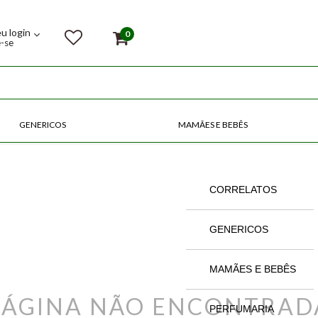
eu login
0
e-se
GENERICOS
MAMÃES E BEBÊS
COMPRE POR CATEGORIAS
CORRELATOS
GENERICOS
MAMÃES E BEBÊS
PÁGINA NÃO ENCONTRAD
PERFUMARIA