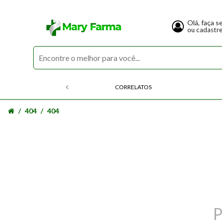
Olá, faça s
ou cadastr
CORRELATOS
404
404