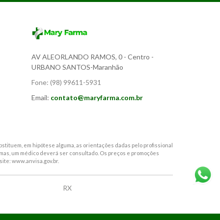
AV ALEORLANDO RAMOS, 0
- Centro -
URBANO SANTOS-Maranhão
Fone:
(98) 99611-5931
Email:
contato@maryfarma.com.br
stituem, em hipótese alguma, as orientações dadas pelo profissional
tomas, um médico deverá ser consultado. Os preços e promoções
site: www.anvisa.gov.br.
RX