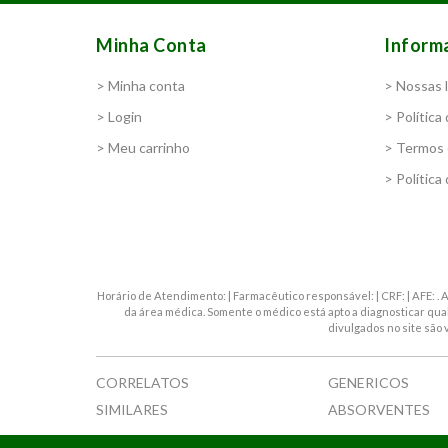
Minha Conta
Inform
> Minha conta
> Nossas l
> Login
> Política
> Meu carrinho
> Termos 
> Política
Horário de Atendimento: | Farmacêutico responsável: | CRF: | AFE: 
da área médica. Somente o médico está apto a diagnosticar qu
divulgados no site são 
CORRELATOS
GENERICOS
SIMILARES
ABSORVENTES