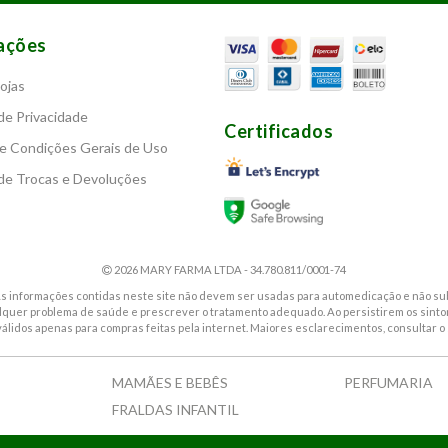
ações
ojas
 de Privacidade
Certificados
e Condições Gerais de Uso
 de Trocas e Devoluções
2026 MARY FARMA LTDA - 34.780.811/0001-74
. As informações contidas neste site não devem ser usadas para automedicação e não sub
alquer problema de saúde e prescrever o tratamento adequado. Ao persistirem os sin
válidos apenas para compras feitas pela internet. Maiores esclarecimentos, consultar o 
MAMÃES E BEBÊS
PERFUMARIA
FRALDAS INFANTIL