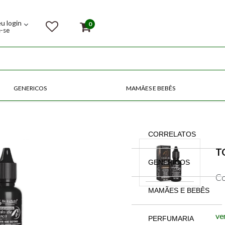
eu login
0
e-se
GENERICOS
MAMÃES E BEBÊS
COMPRE POR CATEGORIAS
CORRELATOS
T
GENERICOS
Co
MAMÃES E BEBÊS
ve
PERFUMARIA