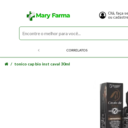
Olá, faça s
ou cadastr
CORRELATOS
tonico cap bio inst caval 30ml