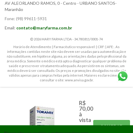
AV ALEORLANDO RAMOS, 0
- Centro - URBANO SANTOS-
Maranhão
Fone:
(98) 99611-5931
Email:
contato@maryfarma.com.br
2026 MARY FARMA LTDA - 34.780.811/0001-74
Horário de Atendimento: | Farmacêutico responsável: | CRF: | AFE: . As
informações contidas neste site não devem ser usadas para automedicação e
não substituem, em hipótese alguma, as orientações dadas pelo profissional da
área médica. Somente o médico está apto a diagnosticar qualquer problema de
saúde e prescrever o tratamento adequado. Ao persistirem os sintomas, um
médico deverá ser consultado. Os preços e promoções divulgados no site são
válidos apenas para compras feitas pela internet. Maiores esclarecimentos,
consultar o site: www.anvisa.gov.br.
CORRELATOS
GENERICOS
R$
MAMÃES E BEBÊS
PERFUMARIA
70,00
RX
SIMILARES
à
vista
ABSORVENTES
FRALDAS INFANTIL
COMPRAR
3x de
Nosso site usa cookies e outros serviços para