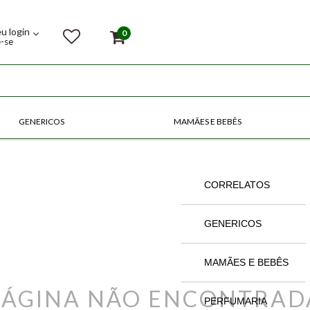
eu login
0
e-se
GENERICOS
MAMÃES E BEBÊS
COMPRE POR CATEGORIAS
CORRELATOS
GENERICOS
MAMÃES E BEBÊS
PÁGINA NÃO ENCONTRAD
PERFUMARIA