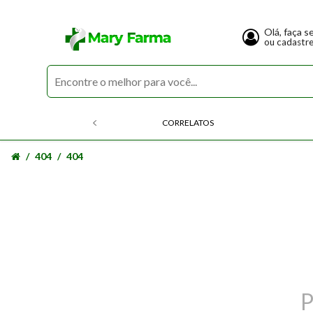
Olá, faça s
ou cadastr
CORRELATOS
404
404