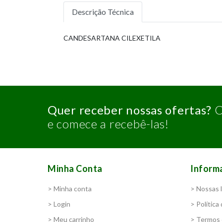
Descrição Técnica
CANDESARTANA CILEXETILA
Quer receber nossas ofertas?
C
e comece a recebê-las!
Minha Conta
Inform
> Minha conta
> Nossas l
> Login
> Política
> Meu carrinho
> Termos 