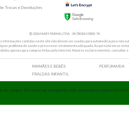
 de Trocas e Devoluções
2026 MARY FARMA LTDA - 34.780.811/0001-74
. As informações contidas neste site não devem ser usadas para automedicação e não sub
alquer problema de saúde e prescrever o tratamento adequado. Ao persistirem os sin
válidos apenas para compras feitas pela internet. Maiores esclarecimentos, consultar o 
MAMÃES E BEBÊS
PERFUMARIA
FRALDAS INFANTIL
Tecnologia
ncia de compra. Ao continuar navegando nele, entendemos que está cien