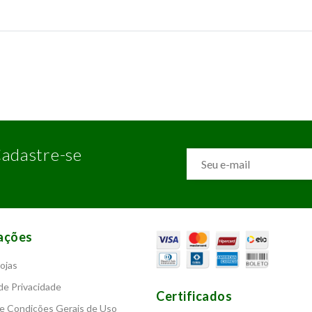
adastre-se
ações
ojas
 de Privacidade
Certificados
e Condições Gerais de Uso