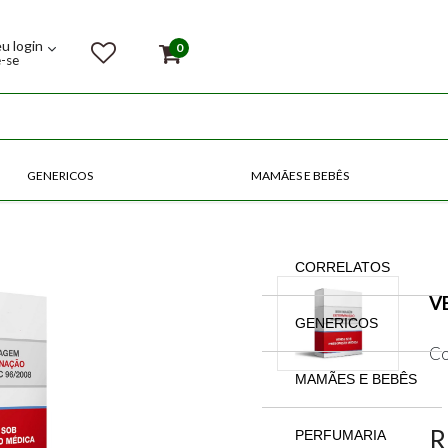
eu login
0
e-se
GENERICOS
MAMÃES E BEBÊS
COMPRE POR CATEGORIAS
CORRELATOS
V
GENERICOS
Co
MAMÃES E BEBÊS
R
PERFUMARIA