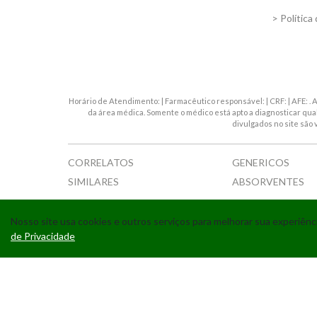
> Política
Horário de Atendimento: | Farmacêutico responsável: | CRF: | AFE: 
da área médica. Somente o médico está apto a diagnosticar qu
divulgados no site são 
CORRELATOS
GENERICOS
SIMILARES
ABSORVENTES
Nosso site usa cookies e outros serviços para melhorar sua experiê
de Privacidade