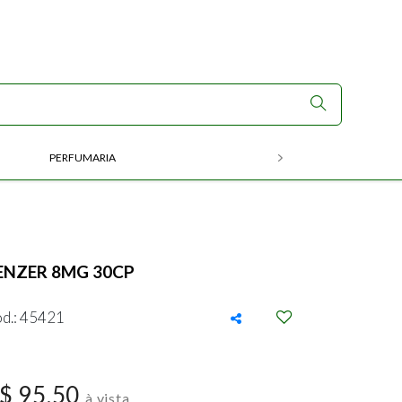
PERFUMARIA
RX
ENZER 8MG 30CP
d.: 45421
$ 95,50
à vista